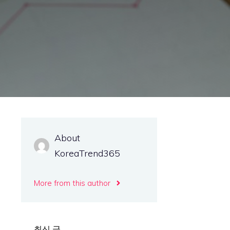
About
KoreaTrend365
More from this author
최신 글