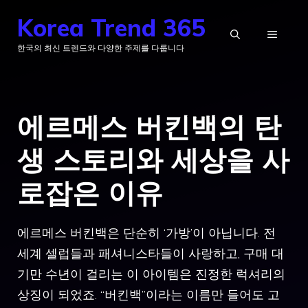
컨
Korea Trend 365
텐
메
한국의 최신 트렌드와 다양한 주제를 다룹니다
츠
로
뉴
건
에르메스 버킨백의 탄
너
뛰
생 스토리와 세상을 사
기
로잡은 이유
에르메스 버킨백은 단순히 ‘가방’이 아닙니다. 전
세계 셀럽들과 패셔니스타들이 사랑하고, 구매 대
기만 수년이 걸리는 이 아이템은 진정한 럭셔리의
상징이 되었죠. “버킨백”이라는 이름만 들어도 고