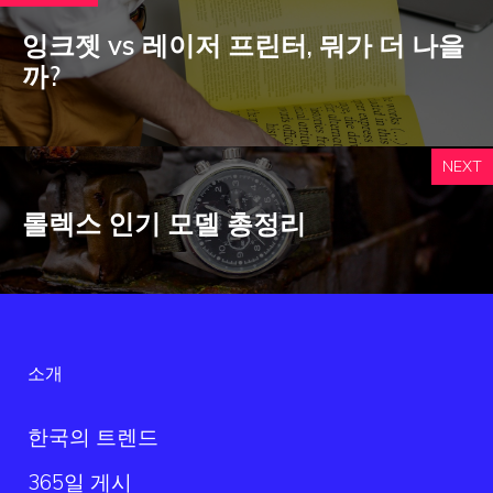
잉크젯 vs 레이저 프린터, 뭐가 더 나을
까?
NEXT
롤렉스 인기 모델 총정리
소개
한국의 트렌드
365일 게시