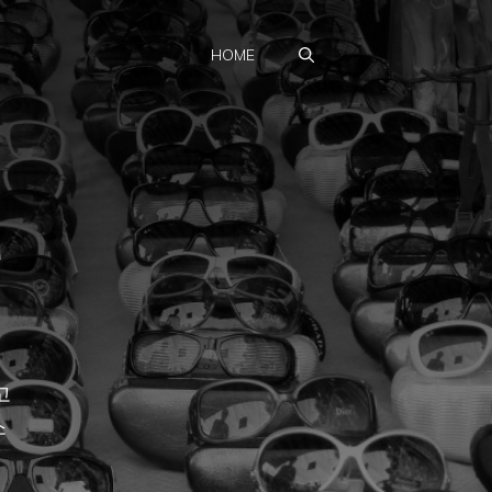
HOME
뜻
고
소