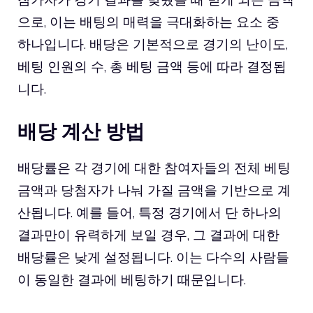
으로, 이는 배팅의 매력을 극대화하는 요소 중
하나입니다. 배당은 기본적으로 경기의 난이도,
베팅 인원의 수, 총 베팅 금액 등에 따라 결정됩
니다.
배당 계산 방법
배당률은 각 경기에 대한 참여자들의 전체 베팅
금액과 당첨자가 나눠 가질 금액을 기반으로 계
산됩니다. 예를 들어, 특정 경기에서 단 하나의
결과만이 유력하게 보일 경우, 그 결과에 대한
배당률은 낮게 설정됩니다. 이는 다수의 사람들
이 동일한 결과에 베팅하기 때문입니다.