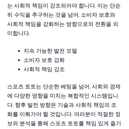
는 사회적 책임이 강조되어야 합니다. 이는 단순
히 수익을 추구하는 것을 넘어, 소비자 보호와
사회적 책임을 강화하는 방향으로의 전환을 의
미합니다.
지속 가능한 발전 모델
소비자 보호 강화
사회적 책임 강조
스포츠 토토는 단순한 베팅을 넘어, 사회와 경제
에 다양한 영향을 미치는 복합적인 시스템입니
다. 향후 발전 방향은 기술과 사회적 책임의 조
화를 이뤄가야 할 것입니다. 여러분이 적절한 정
보와 분석을 통해 스포츠 토토를 책임 있게 즐기