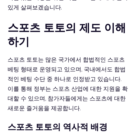
있게 살펴보겠습니다.
스포츠 토토의 제도 이해
하기
스포츠 토토는 많은 국가에서 합법적인 스포츠
베팅 형태로 운영되고 있으며, 국내에서도 합법
적인 베팅 수단 중 하나로 인정받고 있습니다.
이를 통해 정부는 스포츠 산업에 대한 지원을 확
대할 수 있으며, 참가자들에게는 스포츠에 대한
새로운 즐거움을 제공합니다.
스포츠 토토의 역사적 배경