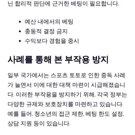
닌 합리적 판단에 근거한 베팅이 필요합니다.
예산 내에서의 베팅
충동적 결정 금지
수익보다 경험을 중시
사례를 통해 본 부작용 방지
일부 국가에서는 스포츠 토토로 인한 중독 사례
가 늘면서 이에 대한 대책 마련이 시급해졌습니
다. 이러한 부작용을 방지하기 위해, 각국 정부는
다양한 규제와 보호장치를 마련하고 있습니다.
예를 들어, 청소년의 접근 제한, 베팅 한도 설정,
상담 지원 등이 있습니다.