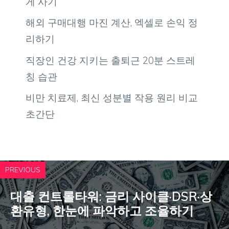
게 사기
해외 구매대행 마진 계산, 엑셀로 손익 정
리하기
직장인 건강 지키는 출퇴근 20분 스트레
칭 습관
비만 치료제, 최신 성분별 작용 원리 비교
초간단
PREVIOUS
대출 컨트롤타워: 금리 사이클·DSR·상
환유형, 한눈에 파악하고 조율하기