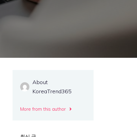
About
KoreaTrend365
More from this author
최신 글