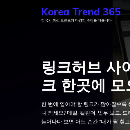
컨
Korea Trend 365
텐
한국의 최신 트렌드와 다양한 주제를 다룹니다
츠
로
건
너
뛰
링크허브 사이
기
크 한곳에 
한 번에 열어야 할 링크가 많아질수록 
나 되세요? 메일, 캘린더, 업무 보드, 
늘어나다 보면 어느 순간 “내가 뭘 찾고